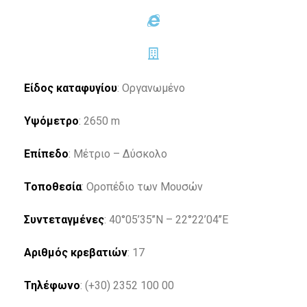
Είδος καταφυγίου
: Οργανωμένο
Υψόμετρο
: 2650 m
Επίπεδο
: Μέτριο – Δύσκολο
Τοποθεσία
: Οροπέδιο των Μουσών
Συντεταγμένες
: 40°05’35’’Ν – 22°22’04’’Ε
Αριθμός κρεβατιών
: 17
Τηλέφωνο
: (+30) 2352 100 00